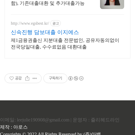
함), 기존대출대환 및 추가대출가능
http://www.egsbest.kr/
광고
신속진행 담보대출 이지에스
제1금융권출신 지분대출 전문법인, 공유자동의없이
전국당일대출, 수수료없음 대환대출
공감
구독하기
이메일: leejulie190908@gmail.com | 운영자 : 쥴리헤드라인
제작 : 아로스
Copyrights © 2022 All Rights Reserved by (주)아백.