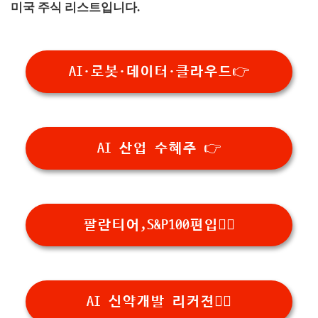
미국 주식 리스트입니다.
AI·로봇·데이터·클라우드👉
AI 산업 수혜주 👉
팔란티어,S&P100편입👉🏻
AI 신약개발 리커젼👉🏻