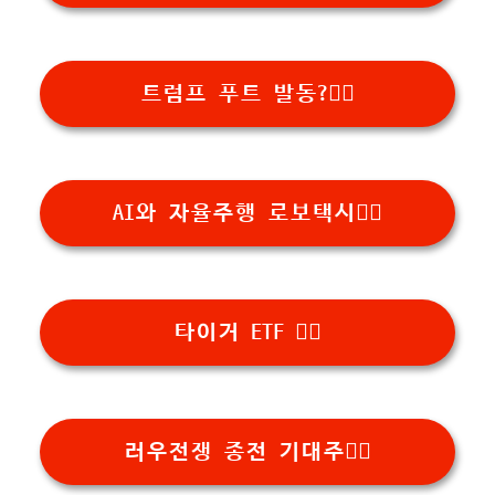
트럼프 푸트 발동?👉🏻
AI와 자율주행 로보택시👉🏻
타이거 ETF 👉🏻
러우전쟁 종전 기대주👉🏻