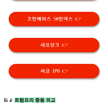
코인베이스 50인덱스 👉
샤프링크 👉
서클 IPO 👉
🕌📡
트럼프의 중동 외교