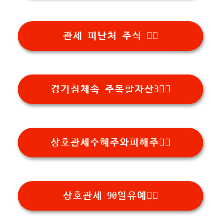
관세 피난처 주식 👉🏻
경기침체속 주목할자산3👉🏻
상호관세수혜주와피해주👉🏻
상호관세 90일유예👉🏻