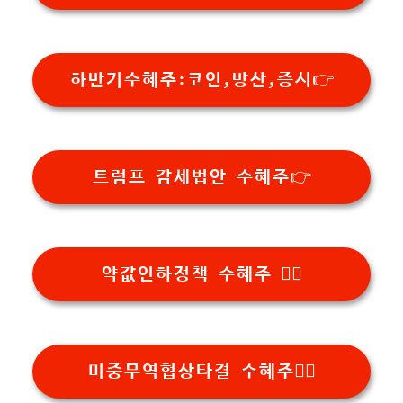
하반기수혜주:코인,방산,증시👉
트럼프 감세법안 수혜주👉
약값인하정책 수혜주 👉🏻
미중무역협상타결 수혜주👉🏻