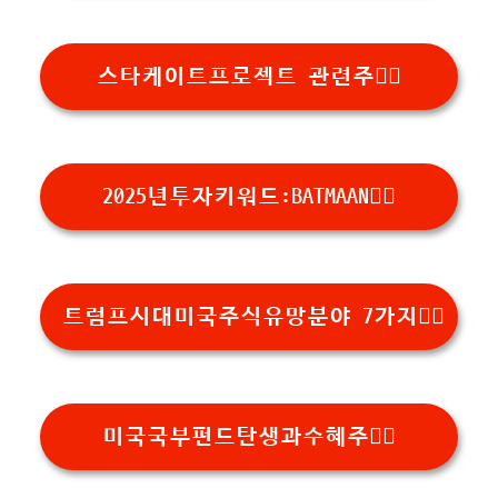
스타케이트프로젝트 관련주👉🏻
2025년투자키워드:BATMAAN👉🏻
트럼프시대미국주식유망분야 7가지👉🏻
미국국부펀드탄생과수혜주👉🏻