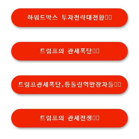
하워드막스 투자전략대전환👉🏻
트럼프의 관세폭탄👉🏻
트럼프관세폭탄,등돌린억만장자들👉🏻
트럼프의 관세전쟁👉🏻